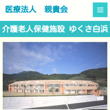
医療法人
親貴会
介護老人保健施設
ゆくさ白浜